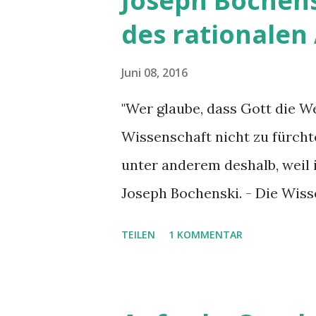
Joseph Bochens
des rationale
Juni 08, 2016
"Wer glaube, dass Gott die We
Wissenschaft nicht zu fürchte
unter anderem deshalb, weil 
Joseph Bochenski. - Die Wiss
aufzulösen sind – gemäss de
TEILEN
1 KOMMENTAR
Widerspruch keine Katastroph
Menschen schwachen Glauben
sich vor der Wissenschaft. D