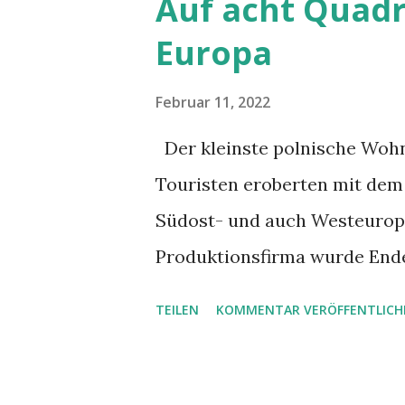
Auf acht Quad
kann ihn nicht beweisen, abe
Europa
man seinen Verstand benutze
schweizerischen Philosophen
Februar 11, 2022
doch bleiben Bochenskis Auss
Der kleinste polnische Woh
Wissenschaftler und Geistlic
Touristen eroberten mit dem 
und Wissenschaft. Was für ei
Südost- und auch Westeuropa
anscheinend widersprüchlich
Produktionsfirma wurde Ende
Flückiger Als der Dorfpolizi
TEILEN
KOMMENTAR VERÖFFENTLICH
Grundstück fährt, dämmert es
Rücklicht habe ich repariert»,
zwischen dem Landeskennze