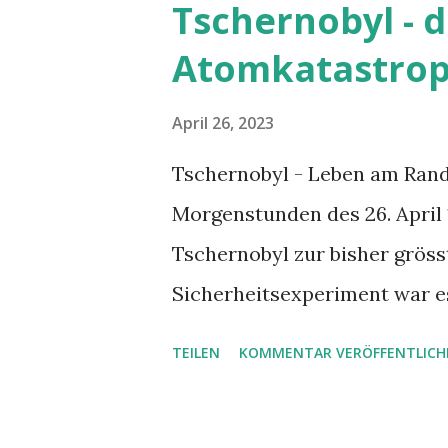
Tschernobyl - d
«N126» unter der mit Klebeba
Atomkatastrop
schummrig orange. «Ich hoffe,
der Mittvierziger. Auch eine
April 26, 2023
Aussenbox und dem Herd bes
Tschernobyl - Leben am Rand
versuchen, meint er. Der Poli
Morgenstunden des 26. April
gesprächiger als sonst. Das 
Tschernobyl zur bisher gröss
zwischen 1979 und 1982, gena
Sicherheitsexperiment war e
Zeit war das ein ...
gekommen. Dabei gelangten h
TEILEN
KOMMENTAR VERÖFFENTLICH
Strontium-90 und Cäsium-137
Paul Flückiger Leben am Ran