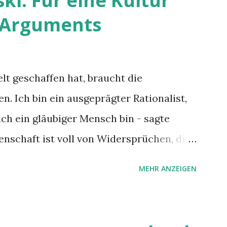
ki: Für eine Kultur
n Arguments
lt geschaffen hat, braucht die
n. Ich bin ein ausgeprägter Rationalist,
ich ein gläubiger Mensch bin - sagte
enschaft ist voll von Widersprüchen, die
m Sprichwort von Whitehead, dass „ein
MEHR ANZEIGEN
e ist, sondern eine Gelegenheit. Nur
s oder von kleinem Verstand fürchten
er Glaube ist keine Verstandessache, man