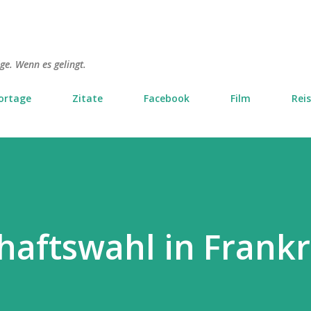
Direkt zum Hauptbereich
lge. Wenn es gelingt.
ortage
Zitate
Facebook
Film
Rei
haftswahl in Frankr