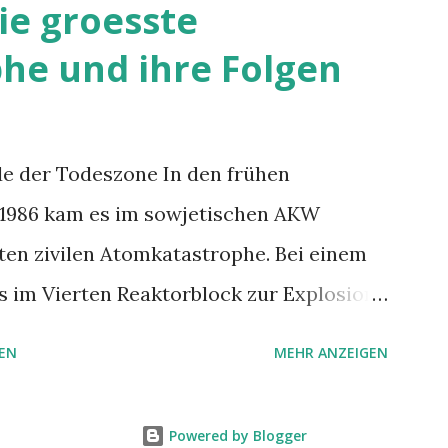
ie groesste
nd reparierten Plexiglasscheibe
he und ihre Folgen
 Sie fahren damit nicht allzu weit», sagt
 Gasflasche sollte man zwischen der
ser nicht mehr anzuschliessen
e der Todeszone In den frühen
zist ist ausser Dienst und deshalb etwas
 1986 kam es im sowjetischen AKW
Baujahr des «N126» vermutet er irgendwo
ten zivilen Atomkatastrophe. Bei einem
u weiss er es nicht. «Zu kommunistischer
s im Vierten Reaktorblock zur Explosion
och radioaktive langlebige Isotope wie
EN
MEHR ANZEIGEN
 in die Athmosphäre. Text und Fotos:
de der Todeszone Die gerade
Powered by Blogger