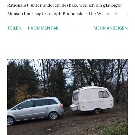
Rationalist, unter anderem deshalb, weil ich ein gläubiger
Mensch bin - sagte Joseph Bochenski. - Die Wissenschaft
ist voll von Widersprüchen, die aufzulösen sind – gemäss
TEILEN
1 KOMMENTAR
MEHR ANZEIGEN
dem Sprichwort von Whitehead, dass „ein Widerspruch
keine Katastrophe ist, sondern eine Gelegenheit. Nur
Menschen schwachen Glaubens oder von kleinem Verstand
fürchten sich vor der Wissenschaft. Der Glaube ist keine
Verstandessache, man kann ihn nicht beweisen, aber wenn
man bereit ist zu glauben, muss man seinen Verstand
benutzen." Das Interview mit dem polnisch-
schweizerischen Philosophen udn Dominikanern wurde
1992 gef ü hrt, doch bleiben Bochenskis Aussagen auch
heute aktuell. - Als Wissenschaftler und Geistlicher
verbinden Sie in Ihrer Arbeit Glauben und Wissenschaft.
Was für ein Verhältnis besteht zwischen beiden,
anscheinend widersprüchlichen Bereichen des