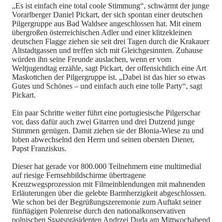
„Es ist einfach eine total coole Stimmung“, schwärmt der junge
Vorarlberger Daniel Pickart, der sich spontan einer deutschen
Pilgergruppe aus Bad Waldsee angeschlossen hat. Mit einem
übergroßen österreichischen Adler und einer klitzekleinen
deutschen Flagge ziehen sie seit drei Tagen durch die Krakauer
Altstadtgassen und treffen sich mit Gleichgesinnten. Zuhause
würden ihn seine Freunde auslachen, wenn er vom
Weltjugendtag erzähle, sagt Pickart, der offensichtlich eine Art
Maskottchen der Pilgergruppe ist. „Dabei ist das hier so etwas
Gutes und Schönes – und einfach auch eine tolle Party“, sagt
Pickart.
Ein paar Schritte weiter führt eine portugiesische Pilgerschar
vor, dass dafür auch zwei Gitarren und drei Dutzend junge
Stimmen genügen. Damit ziehen sie der Błonia-Wiese zu und
loben abwechselnd den Herrn und seinen obersten Diener,
Papst Franziskus.
Dieser hat gerade vor 800.000 Teilnehmern eine multimedial
auf riesige Fernsehbildschirme übertragene
Kreuzwegsprozession mit Filmeinblendungen mit mahnenden
Erläuterungen über die gelebte Barmherzigkeit abgeschlossen.
Wie schon bei der Begrüßungszeremonie zum Auftakt seiner
fünftägigen Polenreise durch den nationalkonservativen
polnischen Staatspräsidenten Andrzej Duda am Mittwochabend