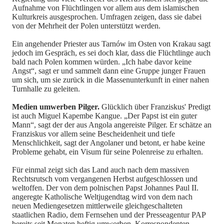
Aufnahme von Flüchtlingen vor allem aus dem islamischen
Kulturkreis ausgesprochen. Umfragen zeigen, dass sie dabei
von der Mehrheit der Polen unterstützt werden.
Ein angehender Priester aus Tarnów im Osten von Krakau sagt
jedoch im Gespräch, es sei doch klar, dass die Flüchtlinge auch
bald nach Polen kommen würden.
„Ich habe davor keine
Angst“, sagt er und sammelt dann eine Gruppe junger Frauen
um sich, um sie zurück in die Massenunterkunft in einer nahen
Turnhalle zu geleiten.
Medien umwerben Pilger.
Glücklich über Franziskus' Predigt
ist auch Miguel Kapembe Kangue. „Der Papst ist ein guter
Mann“, sagt der der aus Angola angereiste Pilger. Er schätze an
Franziskus vor allem seine Bescheidenheit und tiefe
Menschlichkeit, sagt der Angolaner und betont, er habe keine
Probleme gehabt, ein Visum für seine Polenreise zu erhalten.
Für einmal zeigt sich das Land auch nach dem massiven
Rechtsrutsch vom vergangenen Herbst aufgeschlossen und
weltoffen. Der von dem polnischen Papst Johannes Paul II.
angeregte Katholische Weltjugendtag wird von dem nach
neuen Mediengesetzen mittlerweile gleichgeschalteten
staatlichen Radio, dem Fernsehen und der Presseagentur PAP
bereits seit Monaten heftig umworben. Korrespondenten