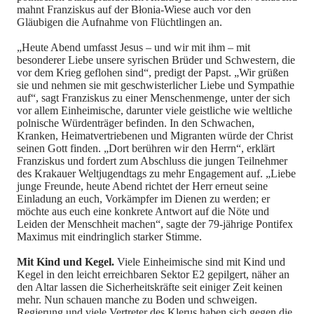
mahnt Franziskus auf der Błonia-Wiese auch vor den
Gläubigen die Aufnahme von Flüchtlingen an.
„Heute Abend umfasst Jesus – und wir mit ihm – mit
besonderer Liebe unsere syrischen Brüder und Schwestern, die
vor dem Krieg geflohen sind“, predigt der Papst. „Wir grüßen
sie und nehmen sie mit geschwisterlicher Liebe und Sympathie
auf“, sagt Franziskus zu einer Menschenmenge, unter der sich
vor allem Einheimische, darunter viele geistliche wie weltliche
polnische Würdenträger befinden. In den Schwachen,
Kranken, Heimatvertriebenen und Migranten würde der Christ
seinen Gott finden. „Dort berühren wir den Herrn“, erklärt
Franziskus und fordert zum Abschluss die jungen Teilnehmer
des Krakauer Weltjugendtags zu mehr Engagement auf. „Liebe
junge Freunde, heute Abend richtet der Herr erneut seine
Einladung an euch, Vorkämpfer im Dienen zu werden; er
möchte aus euch eine konkrete Antwort auf die Nöte und
Leiden der Menschheit machen“, sagte der 79-jährige Pontifex
Maximus mit eindringlich starker Stimme.
Mit Kind und Kegel.
Viele Einheimische sind mit Kind und
Kegel in den leicht erreichbaren Sektor E2 gepilgert, näher an
den Altar lassen die Sicherheitskräfte seit einiger Zeit keinen
mehr. Nun schauen manche zu Boden und schweigen.
Regierung und viele Vertreter des Klerus haben sich gegen die