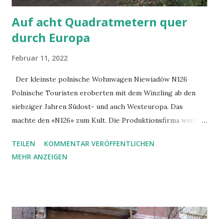
menschlichen Le...
Auf acht Quadratmetern quer
durch Europa
Februar 11, 2022
Der kleinste polnische Wohnwagen Niewiadów N126
Polnische Touristen eroberten mit dem Winzling ab den
siebziger Jahren Südost- und auch Westeuropa. Das
machte den «N126» zum Kult. Die Produktionsfirma wurde
Ende 2020 hundert Jahre alt. Von Paul Flückiger Als der
TEILEN
KOMMENTAR VERÖFFENTLICHEN
Dorfpolizist die legendäre «Niewiadowka» auf das
MEHR ANZEIGEN
Grundstück fährt, dämmert es schon fast. «Sehen Sie her,
sogar das Rücklicht habe ich repariert», sagt er stolz. Und
in der Tat leuchtet es zwischen dem Landeskennzeichen
«PL» und der Seriennummer «N126» unter der mit
Klebeband reparierten Plexiglasscheibe schummrig orange.