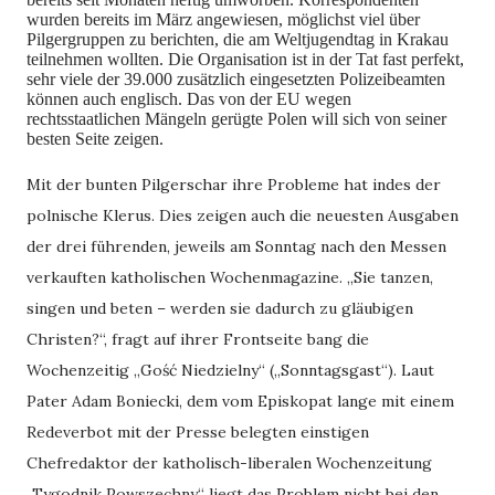
wurden bereits im März angewiesen, möglichst viel über
Pilgergruppen zu berichten, die am Weltjugendtag in Krakau
teilnehmen wollten. Die Organisation ist in der Tat fast perfekt,
sehr viele der 39.000 zusätzlich eingesetzten Polizeibeamten
können auch englisch. Das von der EU wegen
rechtsstaatlichen Mängeln gerügte Polen will sich von seiner
besten Seite zeigen.
Mit der bunten Pilgerschar ihre Probleme hat indes der
polnische Klerus. Dies zeigen auch die neuesten Ausgaben
der drei führenden, jeweils am Sonntag nach den Messen
verkauften katholischen Wochenmagazine. „Sie tanzen,
singen und beten – werden sie dadurch zu gläubigen
Christen?“, fragt auf ihrer Frontseite bang die
Wochenzeitig „Gość Niedzielny“ („Sonntagsgast“). Laut
Pater Adam Boniecki, dem vom Episkopat lange mit einem
Redeverbot mit der Presse belegten einstigen
Chefredaktor der katholisch-liberalen Wochenzeitung
„Tygodnik Powszechny“ liegt das Problem nicht bei den