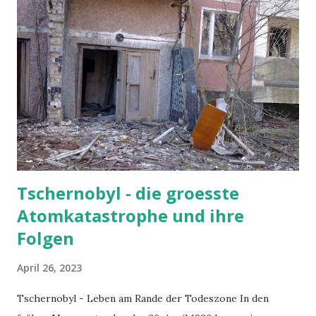
«Ich hoffe, Sie fahren damit nicht allzu weit», sagt der
Mittvierziger. Auch eine Gasflasche sollte man zwischen
der Aussenbox und dem Herd besser nicht mehr
anzuschliessen versuchen, meint er. Der Polizist ist ausser
Dienst und deshalb etwas gesprächiger als sonst. Das
Baujahr des «N126» vermutet er irgendwo zwischen 1979
und 1982, genau weiss er es nicht. «Zu kommunistischer
Zeit war das ein ...
Tschernobyl - die groesste
Atomkatastrophe und ihre
Folgen
April 26, 2023
Tschernobyl - Leben am Rande der Todeszone In den