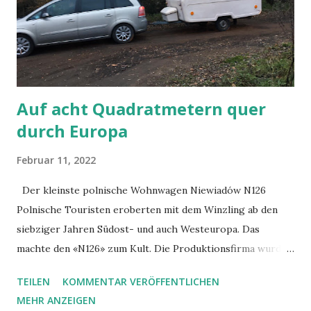
heute aktuell. - Als Wissenschaftler und Geistlicher
verbinden Sie in Ihrer Arbeit Glauben und Wissenschaft.
Was für ein Verhältnis besteht zwischen beiden,
anscheinend widersprüchlichen Bereichen des
menschlichen Le...
Auf acht Quadratmetern quer
durch Europa
Februar 11, 2022
Der kleinste polnische Wohnwagen Niewiadów N126
Polnische Touristen eroberten mit dem Winzling ab den
siebziger Jahren Südost- und auch Westeuropa. Das
machte den «N126» zum Kult. Die Produktionsfirma wurde
Ende 2020 hundert Jahre alt. Von Paul Flückiger Als der
TEILEN
KOMMENTAR VERÖFFENTLICHEN
Dorfpolizist die legendäre «Niewiadowka» auf das
MEHR ANZEIGEN
Grundstück fährt, dämmert es schon fast. «Sehen Sie her,