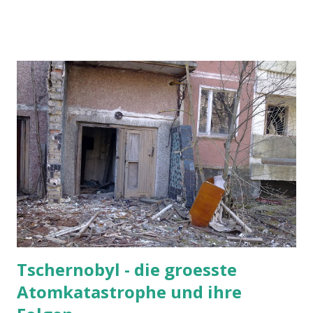
sogar das Rücklicht habe ich repariert», sagt er stolz. Und
in der Tat leuchtet es zwischen dem Landeskennzeichen
«PL» und der Seriennummer «N126» unter der mit
Klebeband reparierten Plexiglasscheibe schummrig orange.
«Ich hoffe, Sie fahren damit nicht allzu weit», sagt der
Mittvierziger. Auch eine Gasflasche sollte man zwischen
der Aussenbox und dem Herd besser nicht mehr
anzuschliessen versuchen, meint er. Der Polizist ist ausser
Dienst und deshalb etwas gesprächiger als sonst. Das
Baujahr des «N126» vermutet er irgendwo zwischen 1979
und 1982, genau weiss er es nicht. «Zu kommunistischer
Zeit war das ein ...
Tschernobyl - die groesste
Atomkatastrophe und ihre