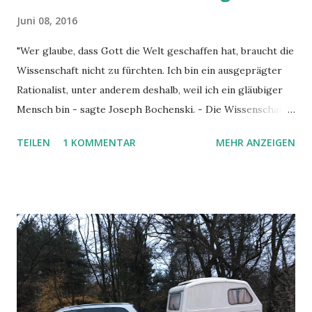
Juni 08, 2016
"Wer glaube, dass Gott die Welt geschaffen hat, braucht die
Wissenschaft nicht zu fürchten. Ich bin ein ausgeprägter
Rationalist, unter anderem deshalb, weil ich ein gläubiger
Mensch bin - sagte Joseph Bochenski. - Die Wissenschaft
ist voll von Widersprüchen, die aufzulösen sind – gemäss
TEILEN
1 KOMMENTAR
MEHR ANZEIGEN
dem Sprichwort von Whitehead, dass „ein Widerspruch
keine Katastrophe ist, sondern eine Gelegenheit. Nur
Menschen schwachen Glaubens oder von kleinem Verstand
fürchten sich vor der Wissenschaft. Der Glaube ist keine
Verstandessache, man kann ihn nicht beweisen, aber wenn
man bereit ist zu glauben, muss man seinen Verstand
benutzen." Das Interview mit dem polnisch-
schweizerischen Philosophen udn Dominikanern wurde
1992 gef ü hrt, doch bleiben Bochenskis Aussagen auch